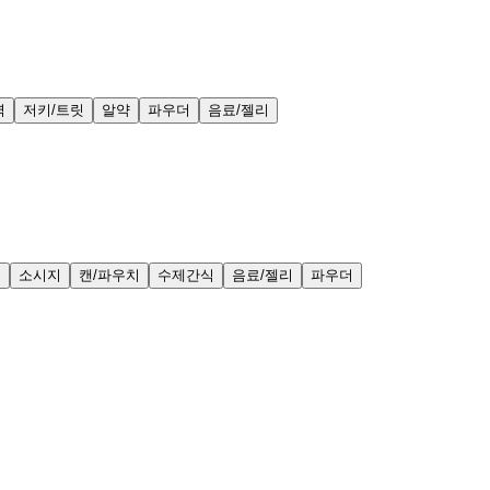
력
저키/트릿
알약
파우더
음료/젤리
얼
소시지
캔/파우치
수제간식
음료/젤리
파우더