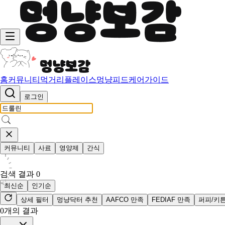
홈
커뮤니티
먹거리
플레이스
멍냥피드
케어가이드
로그인
커뮤니티
사료
영양제
간식
검색 결과
0
최신순
인기순
상세 필터
멍냥닥터 추천
AAFCO 만족
FEDIAF 만족
퍼피/키
0
개의 결과