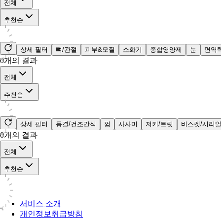
전체
추천순
상세 필터
뼈/관절
피부&모질
소화기
종합영양제
눈
면역
0
개의 결과
전체
추천순
상세 필터
동결/건조간식
껌
사사미
저키/트릿
비스켓/시리
0
개의 결과
전체
추천순
서비스 소개
개인정보취급방침