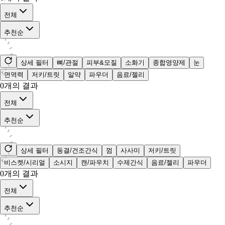
전체
추천순
상세 필터
뼈/관절
피부&모질
소화기
종합영양제
눈
면역력
저키/트릿
알약
파우더
음료/젤리
0
개의 결과
전체
추천순
상세 필터
동결/건조간식
껌
사사미
저키/트릿
비스켓/시리얼
소시지
캔/파우치
수제간식
음료/젤리
파우더
0
개의 결과
전체
추천순