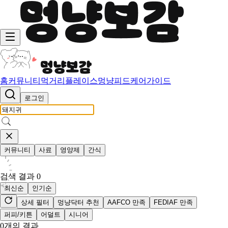
홈
커뮤니티
먹거리
플레이스
멍냥피드
케어가이드
로그인
커뮤니티
사료
영양제
간식
검색 결과
0
최신순
인기순
상세 필터
멍냥닥터 추천
AAFCO 만족
FEDIAF 만족
퍼피/키튼
어덜트
시니어
0
개의 결과