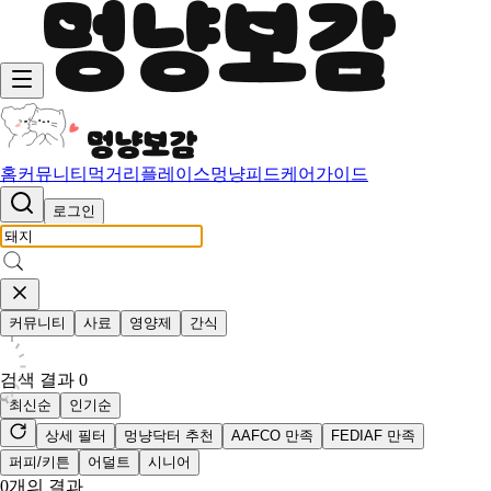
홈
커뮤니티
먹거리
플레이스
멍냥피드
케어가이드
로그인
커뮤니티
사료
영양제
간식
검색 결과
0
최신순
인기순
상세 필터
멍냥닥터 추천
AAFCO 만족
FEDIAF 만족
퍼피/키튼
어덜트
시니어
0
개의 결과