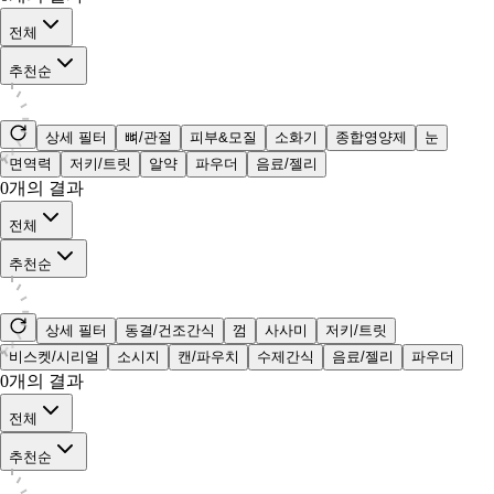
전체
추천순
상세 필터
뼈/관절
피부&모질
소화기
종합영양제
눈
면역력
저키/트릿
알약
파우더
음료/젤리
0
개의 결과
전체
추천순
상세 필터
동결/건조간식
껌
사사미
저키/트릿
비스켓/시리얼
소시지
캔/파우치
수제간식
음료/젤리
파우더
0
개의 결과
전체
추천순