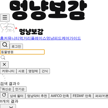
홈
커뮤니티
먹거리
플레이스
멍냥피드
케어가이드
로그인
커뮤니티
사료
영양제
간식
검색 결과
0
최신순
인기순
상세 필터
멍냥닥터 추천
AAFCO 만족
FEDIAF 만족
퍼피/키
0
개의 결과