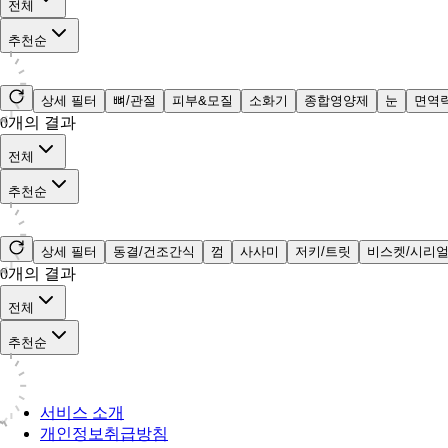
전체
추천순
상세 필터
뼈/관절
피부&모질
소화기
종합영양제
눈
면역
0
개의 결과
전체
추천순
상세 필터
동결/건조간식
껌
사사미
저키/트릿
비스켓/시리
0
개의 결과
전체
추천순
서비스 소개
개인정보취급방침