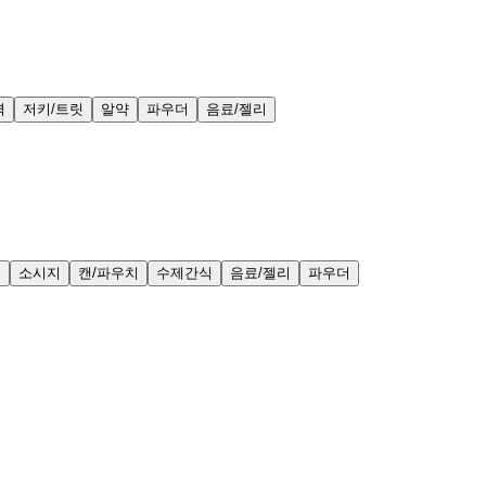
력
저키/트릿
알약
파우더
음료/젤리
얼
소시지
캔/파우치
수제간식
음료/젤리
파우더