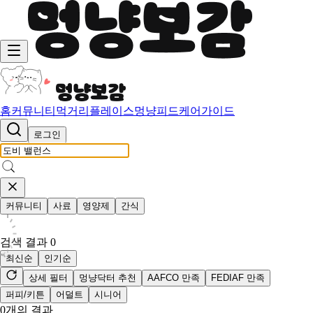
홈
커뮤니티
먹거리
플레이스
멍냥피드
케어가이드
로그인
커뮤니티
사료
영양제
간식
검색 결과
0
최신순
인기순
상세 필터
멍냥닥터 추천
AAFCO 만족
FEDIAF 만족
퍼피/키튼
어덜트
시니어
0
개의 결과