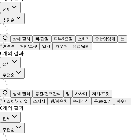
전체
추천순
상세 필터
뼈/관절
피부&모질
소화기
종합영양제
눈
면역력
저키/트릿
알약
파우더
음료/젤리
0
개의 결과
전체
추천순
상세 필터
동결/건조간식
껌
사사미
저키/트릿
비스켓/시리얼
소시지
캔/파우치
수제간식
음료/젤리
파우더
0
개의 결과
전체
추천순