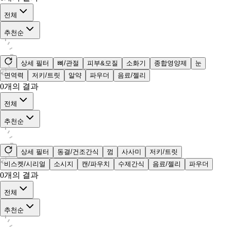
전체
추천순
상세 필터
뼈/관절
피부&모질
소화기
종합영양제
눈
면역력
저키/트릿
알약
파우더
음료/젤리
0
개의 결과
전체
추천순
상세 필터
동결/건조간식
껌
사사미
저키/트릿
비스켓/시리얼
소시지
캔/파우치
수제간식
음료/젤리
파우더
0
개의 결과
전체
추천순