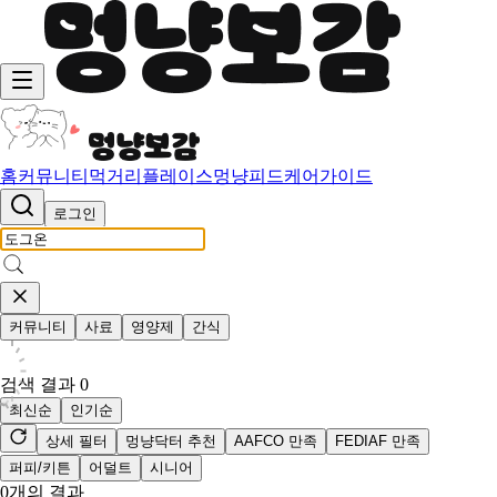
홈
커뮤니티
먹거리
플레이스
멍냥피드
케어가이드
로그인
커뮤니티
사료
영양제
간식
검색 결과
0
최신순
인기순
상세 필터
멍냥닥터 추천
AAFCO 만족
FEDIAF 만족
퍼피/키튼
어덜트
시니어
0
개의 결과