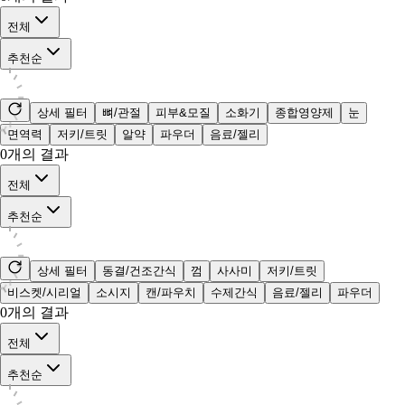
전체
추천순
상세 필터
뼈/관절
피부&모질
소화기
종합영양제
눈
면역력
저키/트릿
알약
파우더
음료/젤리
0
개의 결과
전체
추천순
상세 필터
동결/건조간식
껌
사사미
저키/트릿
비스켓/시리얼
소시지
캔/파우치
수제간식
음료/젤리
파우더
0
개의 결과
전체
추천순