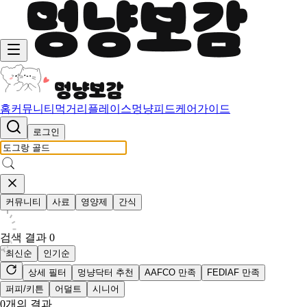
홈
커뮤니티
먹거리
플레이스
멍냥피드
케어가이드
로그인
커뮤니티
사료
영양제
간식
검색 결과
0
최신순
인기순
상세 필터
멍냥닥터 추천
AAFCO 만족
FEDIAF 만족
퍼피/키튼
어덜트
시니어
0
개의 결과