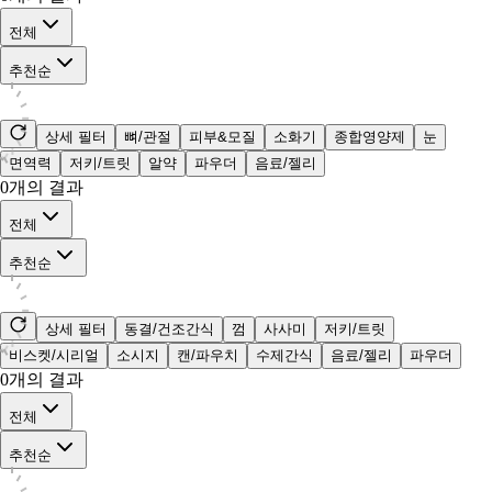
전체
추천순
상세 필터
뼈/관절
피부&모질
소화기
종합영양제
눈
면역력
저키/트릿
알약
파우더
음료/젤리
0
개의 결과
전체
추천순
상세 필터
동결/건조간식
껌
사사미
저키/트릿
비스켓/시리얼
소시지
캔/파우치
수제간식
음료/젤리
파우더
0
개의 결과
전체
추천순