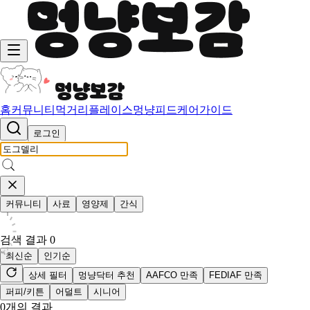
홈
커뮤니티
먹거리
플레이스
멍냥피드
케어가이드
로그인
커뮤니티
사료
영양제
간식
검색 결과
0
최신순
인기순
상세 필터
멍냥닥터 추천
AAFCO 만족
FEDIAF 만족
퍼피/키튼
어덜트
시니어
0
개의 결과