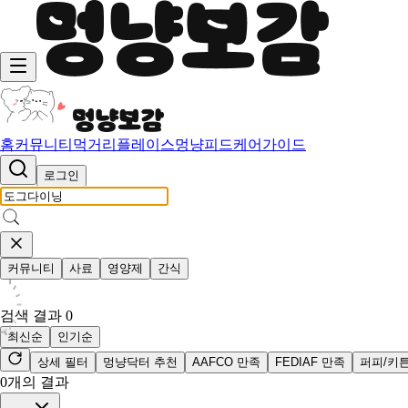
홈
커뮤니티
먹거리
플레이스
멍냥피드
케어가이드
로그인
커뮤니티
사료
영양제
간식
검색 결과
0
최신순
인기순
상세 필터
멍냥닥터 추천
AAFCO 만족
FEDIAF 만족
퍼피/키
0
개의 결과