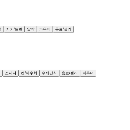
력
저키/트릿
알약
파우더
음료/젤리
얼
소시지
캔/파우치
수제간식
음료/젤리
파우더