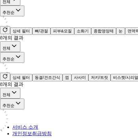
전체
추천순
상세 필터
뼈/관절
피부&모질
소화기
종합영양제
눈
면역
0
개의 결과
전체
추천순
상세 필터
동결/건조간식
껌
사사미
저키/트릿
비스켓/시리
0
개의 결과
전체
추천순
서비스 소개
개인정보취급방침