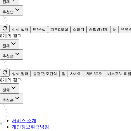
전체
추천순
상세 필터
뼈/관절
피부&모질
소화기
종합영양제
눈
면역
0
개의 결과
전체
추천순
상세 필터
동결/건조간식
껌
사사미
저키/트릿
비스켓/시리
0
개의 결과
전체
추천순
서비스 소개
개인정보취급방침