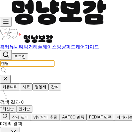
홈
커뮤니티
먹거리
플레이스
멍냥피드
케어가이드
로그인
커뮤니티
사료
영양제
간식
검색 결과
0
최신순
인기순
상세 필터
멍냥닥터 추천
AAFCO 만족
FEDIAF 만족
퍼피/키
0
개의 결과