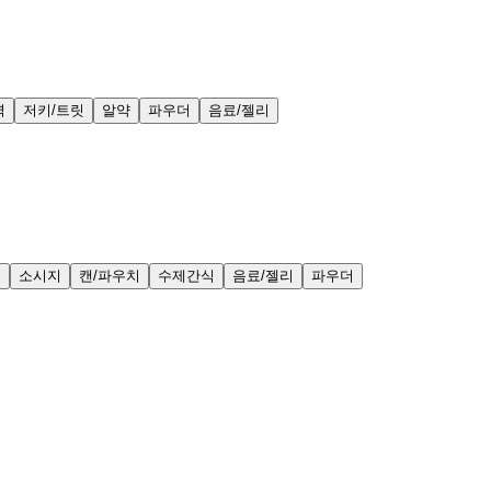
력
저키/트릿
알약
파우더
음료/젤리
얼
소시지
캔/파우치
수제간식
음료/젤리
파우더