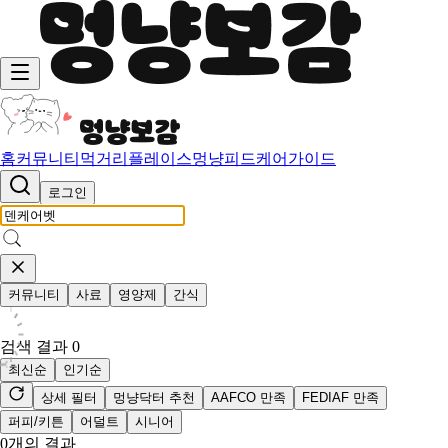
홈
커뮤니티
먹거리
플레이스
멍냥피드
케어가이드
로그인
커뮤니티
사료
영양제
간식
검색 결과
0
최신순
인기순
상세 필터
멍냥닥터 추천
AAFCO 만족
FEDIAF 만족
퍼피/키튼
어덜트
시니어
0
개의 결과