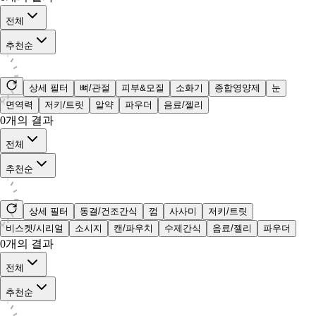
전체
추천순
상세 필터
뼈/관절
피부&모질
소화기
종합영양제
눈
면역력
저키/트릿
알약
파우더
음료/젤리
0
개의 결과
전체
추천순
상세 필터
동결/건조간식
껌
사사미
저키/트릿
비스켓/시리얼
소시지
캔/파우치
수제간식
음료/젤리
파우더
0
개의 결과
전체
추천순