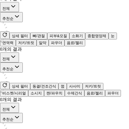
전체
추천순
상세 필터
뼈/관절
피부&모질
소화기
종합영양제
눈
면역력
저키/트릿
알약
파우더
음료/젤리
0
개의 결과
전체
추천순
상세 필터
동결/건조간식
껌
사사미
저키/트릿
비스켓/시리얼
소시지
캔/파우치
수제간식
음료/젤리
파우더
0
개의 결과
전체
추천순