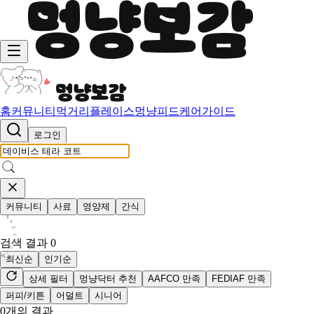
홈
커뮤니티
먹거리
플레이스
멍냥피드
케어가이드
로그인
커뮤니티
사료
영양제
간식
검색 결과
0
최신순
인기순
상세 필터
멍냥닥터 추천
AAFCO 만족
FEDIAF 만족
퍼피/키튼
어덜트
시니어
0
개의 결과