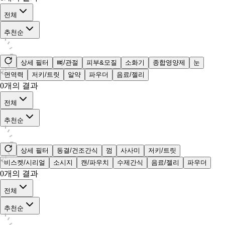
전체
추천순
상세 필터
뼈/관절
피부&모질
소화기
종합영양제
눈
면역력
저키/트릿
알약
파우더
음료/젤리
0
개의 결과
전체
추천순
상세 필터
동결/건조간식
껌
사사미
저키/트릿
비스켓/시리얼
소시지
캔/파우치
수제간식
음료/젤리
파우더
0
개의 결과
전체
추천순