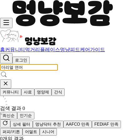
홈
커뮤니티
먹거리
플레이스
멍냥피드
케어가이드
로그인
커뮤니티
사료
영양제
간식
검색 결과
0
최신순
인기순
상세 필터
멍냥닥터 추천
AAFCO 만족
FEDIAF 만족
퍼피/키튼
어덜트
시니어
0
개의 결과