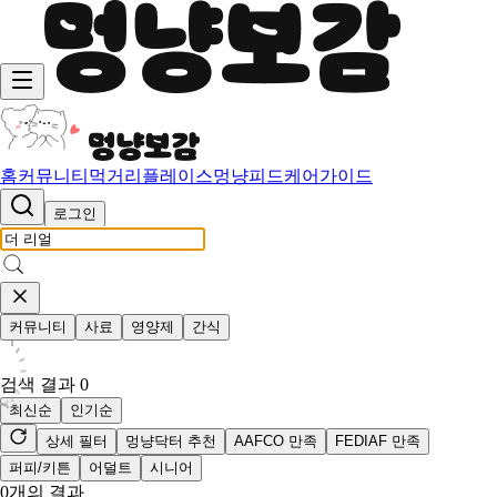
홈
커뮤니티
먹거리
플레이스
멍냥피드
케어가이드
로그인
커뮤니티
사료
영양제
간식
검색 결과
0
최신순
인기순
상세 필터
멍냥닥터 추천
AAFCO 만족
FEDIAF 만족
퍼피/키튼
어덜트
시니어
0
개의 결과