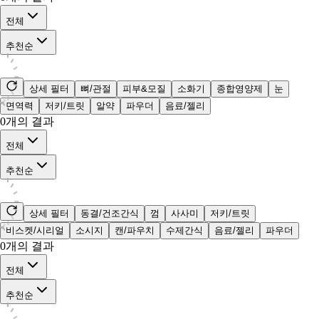
전체
추천순
상세 필터
뼈/관절
피부&모질
소화기
종합영양제
눈
면역력
저키/트릿
알약
파우더
음료/젤리
0
개의 결과
전체
추천순
상세 필터
동결/건조간식
껌
사사미
저키/트릿
비스켓/시리얼
소시지
캔/파우치
수제간식
음료/젤리
파우더
0
개의 결과
전체
추천순