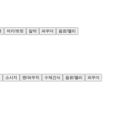
력
저키/트릿
알약
파우더
음료/젤리
얼
소시지
캔/파우치
수제간식
음료/젤리
파우더