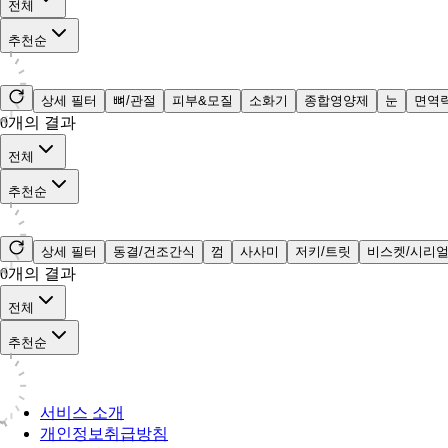
전체
추천순
상세 필터
뼈/관절
피부&모질
소화기
종합영양제
눈
면역
0
개의 결과
전체
추천순
상세 필터
동결/건조간식
껌
사사미
저키/트릿
비스켓/시리
0
개의 결과
전체
추천순
서비스 소개
개인정보취급방침