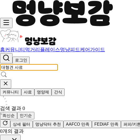
홈
커뮤니티
먹거리
플레이스
멍냥피드
케어가이드
로그인
커뮤니티
사료
영양제
간식
검색 결과
0
최신순
인기순
상세 필터
멍냥닥터 추천
AAFCO 만족
FEDIAF 만족
퍼피/키
0
개의 결과