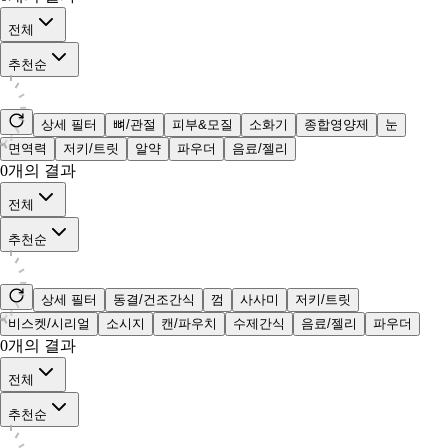
전체
추천순
상세 필터
뼈/관절
피부&모질
소화기
종합영양제
눈
면역력
저키/트릿
알약
파우더
음료/젤리
0
개의 결과
전체
추천순
상세 필터
동결/건조간식
껌
사사미
저키/트릿
비스켓/시리얼
소시지
캔/파우치
수제간식
음료/젤리
파우더
0
개의 결과
전체
추천순