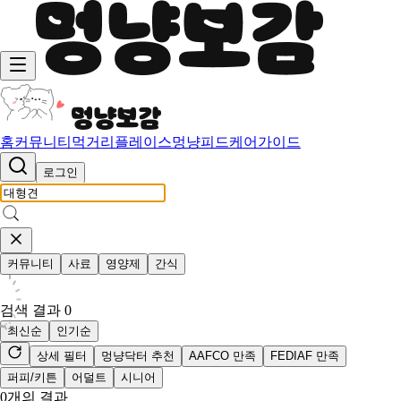
홈
커뮤니티
먹거리
플레이스
멍냥피드
케어가이드
로그인
커뮤니티
사료
영양제
간식
검색 결과
0
최신순
인기순
상세 필터
멍냥닥터 추천
AAFCO 만족
FEDIAF 만족
퍼피/키튼
어덜트
시니어
0
개의 결과