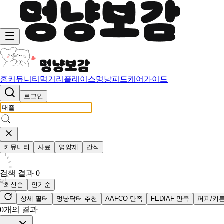
홈
커뮤니티
먹거리
플레이스
멍냥피드
케어가이드
로그인
커뮤니티
사료
영양제
간식
검색 결과
0
최신순
인기순
상세 필터
멍냥닥터 추천
AAFCO 만족
FEDIAF 만족
퍼피/키
0
개의 결과