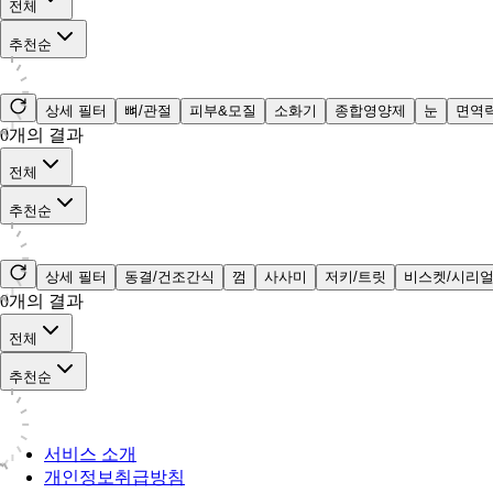
전체
추천순
상세 필터
뼈/관절
피부&모질
소화기
종합영양제
눈
면역
0
개의 결과
전체
추천순
상세 필터
동결/건조간식
껌
사사미
저키/트릿
비스켓/시리
0
개의 결과
전체
추천순
서비스 소개
개인정보취급방침