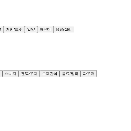
력
저키/트릿
알약
파우더
음료/젤리
얼
소시지
캔/파우치
수제간식
음료/젤리
파우더