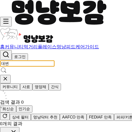
홈
커뮤니티
먹거리
플레이스
멍냥피드
케어가이드
로그인
커뮤니티
사료
영양제
간식
검색 결과
0
최신순
인기순
상세 필터
멍냥닥터 추천
AAFCO 만족
FEDIAF 만족
퍼피/키
0
개의 결과