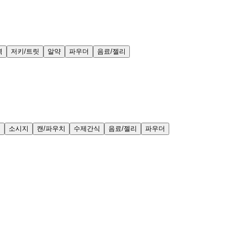
력
저키/트릿
알약
파우더
음료/젤리
얼
소시지
캔/파우치
수제간식
음료/젤리
파우더