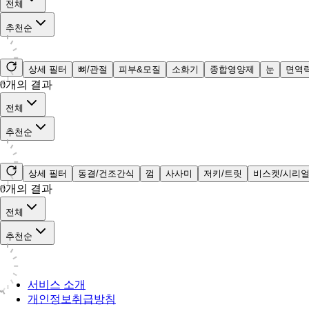
전체
추천순
상세 필터
뼈/관절
피부&모질
소화기
종합영양제
눈
면역
0
개의 결과
전체
추천순
상세 필터
동결/건조간식
껌
사사미
저키/트릿
비스켓/시리
0
개의 결과
전체
추천순
서비스 소개
개인정보취급방침