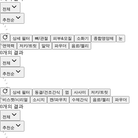
전체
추천순
상세 필터
뼈/관절
피부&모질
소화기
종합영양제
눈
면역력
저키/트릿
알약
파우더
음료/젤리
0
개의 결과
전체
추천순
상세 필터
동결/건조간식
껌
사사미
저키/트릿
비스켓/시리얼
소시지
캔/파우치
수제간식
음료/젤리
파우더
0
개의 결과
전체
추천순