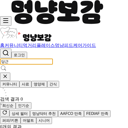
홈
커뮤니티
먹거리
플레이스
멍냥피드
케어가이드
로그인
커뮤니티
사료
영양제
간식
검색 결과
0
최신순
인기순
상세 필터
멍냥닥터 추천
AAFCO 만족
FEDIAF 만족
퍼피/키튼
어덜트
시니어
0
개의 결과