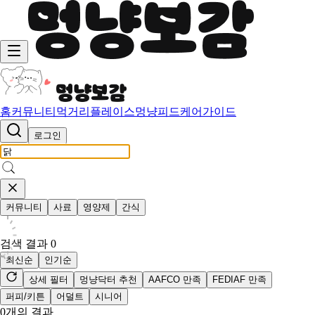
홈
커뮤니티
먹거리
플레이스
멍냥피드
케어가이드
로그인
커뮤니티
사료
영양제
간식
검색 결과
0
최신순
인기순
상세 필터
멍냥닥터 추천
AAFCO 만족
FEDIAF 만족
퍼피/키튼
어덜트
시니어
0
개의 결과