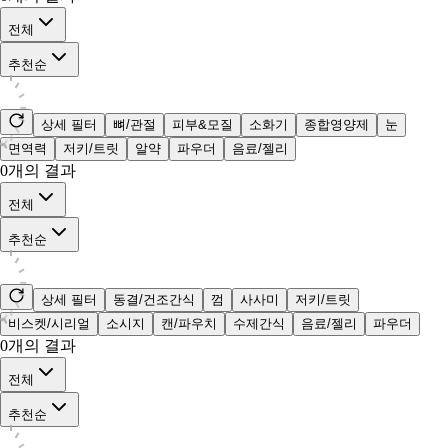
전체
추천순
상세 필터
뼈/관절
피부&모질
소화기
종합영양제
눈
면역력
저키/트릿
알약
파우더
음료/젤리
0
개의 결과
전체
추천순
상세 필터
동결/건조간식
껌
사사미
저키/트릿
비스켓/시리얼
소시지
캔/파우치
수제간식
음료/젤리
파우더
0
개의 결과
전체
추천순