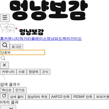
홈
커뮤니티
먹거리
플레이스
멍냥피드
케어가이드
로그인
커뮤니티
사료
영양제
간식
검색 결과
0
최신순
인기순
상세 필터
멍냥닥터 추천
AAFCO 만족
FEDIAF 만족
퍼피/키
0
개의 결과