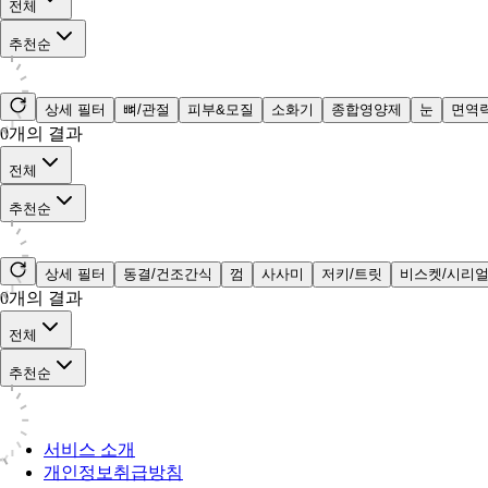
전체
추천순
상세 필터
뼈/관절
피부&모질
소화기
종합영양제
눈
면역
0
개의 결과
전체
추천순
상세 필터
동결/건조간식
껌
사사미
저키/트릿
비스켓/시리
0
개의 결과
전체
추천순
서비스 소개
개인정보취급방침