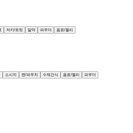
력
저키/트릿
알약
파우더
음료/젤리
얼
소시지
캔/파우치
수제간식
음료/젤리
파우더