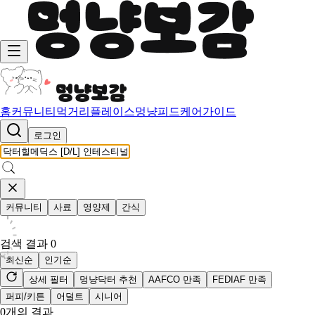
홈
커뮤니티
먹거리
플레이스
멍냥피드
케어가이드
로그인
커뮤니티
사료
영양제
간식
검색 결과
0
최신순
인기순
상세 필터
멍냥닥터 추천
AAFCO 만족
FEDIAF 만족
퍼피/키튼
어덜트
시니어
0
개의 결과