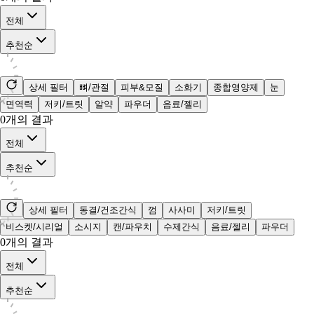
전체
추천순
상세 필터
뼈/관절
피부&모질
소화기
종합영양제
눈
면역력
저키/트릿
알약
파우더
음료/젤리
0
개의 결과
전체
추천순
상세 필터
동결/건조간식
껌
사사미
저키/트릿
비스켓/시리얼
소시지
캔/파우치
수제간식
음료/젤리
파우더
0
개의 결과
전체
추천순