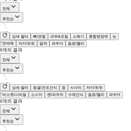
전체
추천순
상세 필터
뼈/관절
피부&모질
소화기
종합영양제
눈
면역력
저키/트릿
알약
파우더
음료/젤리
0
개의 결과
전체
추천순
상세 필터
동결/건조간식
껌
사사미
저키/트릿
비스켓/시리얼
소시지
캔/파우치
수제간식
음료/젤리
파우더
0
개의 결과
전체
추천순