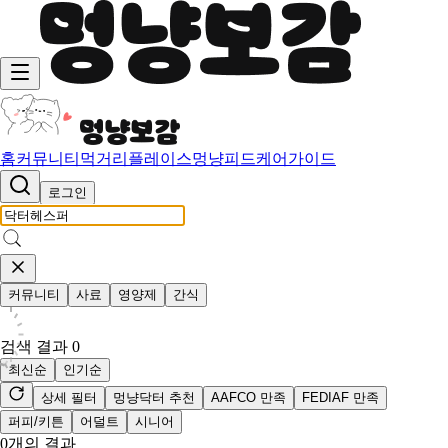
홈
커뮤니티
먹거리
플레이스
멍냥피드
케어가이드
로그인
커뮤니티
사료
영양제
간식
검색 결과
0
최신순
인기순
상세 필터
멍냥닥터 추천
AAFCO 만족
FEDIAF 만족
퍼피/키튼
어덜트
시니어
0
개의 결과