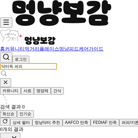
홈
커뮤니티
먹거리
플레이스
멍냥피드
케어가이드
로그인
커뮤니티
사료
영양제
간식
검색 결과
0
최신순
인기순
상세 필터
멍냥닥터 추천
AAFCO 만족
FEDIAF 만족
퍼피/키
0
개의 결과