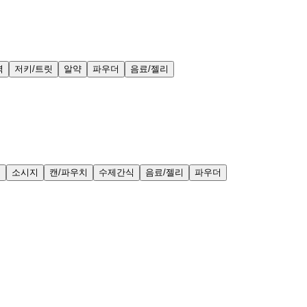
력
저키/트릿
알약
파우더
음료/젤리
얼
소시지
캔/파우치
수제간식
음료/젤리
파우더