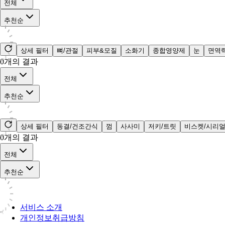
전체
추천순
상세 필터
뼈/관절
피부&모질
소화기
종합영양제
눈
면역
0
개의 결과
전체
추천순
상세 필터
동결/건조간식
껌
사사미
저키/트릿
비스켓/시리
0
개의 결과
전체
추천순
서비스 소개
개인정보취급방침