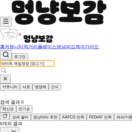
홈
커뮤니티
먹거리
플레이스
멍냥피드
케어가이드
로그인
커뮤니티
사료
영양제
간식
검색 결과
0
최신순
인기순
상세 필터
멍냥닥터 추천
AAFCO 만족
FEDIAF 만족
퍼피/키
0
개의 결과