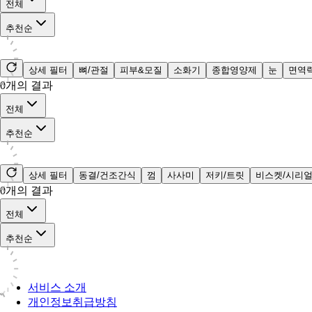
전체
추천순
상세 필터
뼈/관절
피부&모질
소화기
종합영양제
눈
면역
0
개의 결과
전체
추천순
상세 필터
동결/건조간식
껌
사사미
저키/트릿
비스켓/시리
0
개의 결과
전체
추천순
서비스 소개
개인정보취급방침