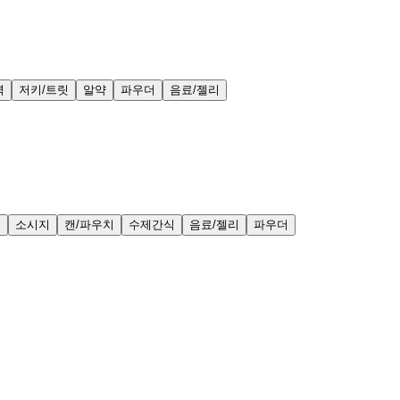
력
저키/트릿
알약
파우더
음료/젤리
얼
소시지
캔/파우치
수제간식
음료/젤리
파우더