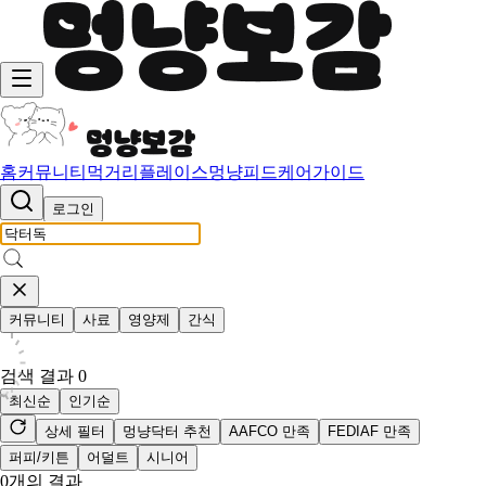
홈
커뮤니티
먹거리
플레이스
멍냥피드
케어가이드
로그인
커뮤니티
사료
영양제
간식
검색 결과
0
최신순
인기순
상세 필터
멍냥닥터 추천
AAFCO 만족
FEDIAF 만족
퍼피/키튼
어덜트
시니어
0
개의 결과