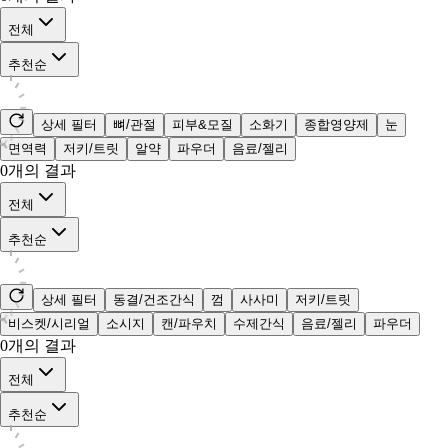
전체
추천순
상세 필터
뼈/관절
피부&모질
소화기
종합영양제
눈
면역력
저키/트릿
알약
파우더
음료/젤리
0
개의 결과
전체
추천순
상세 필터
동결/건조간식
껌
사사미
저키/트릿
비스켓/시리얼
소시지
캔/파우치
수제간식
음료/젤리
파우더
0
개의 결과
전체
추천순