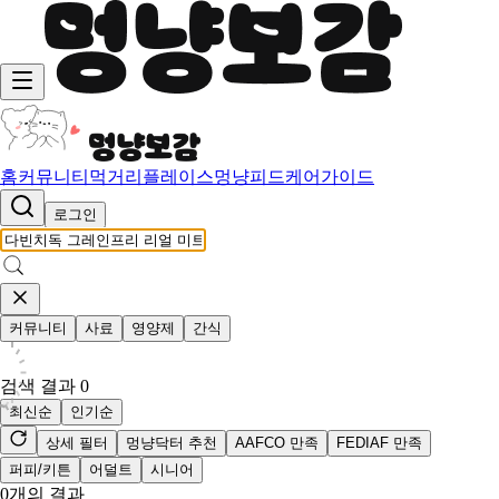
홈
커뮤니티
먹거리
플레이스
멍냥피드
케어가이드
로그인
커뮤니티
사료
영양제
간식
검색 결과
0
최신순
인기순
상세 필터
멍냥닥터 추천
AAFCO 만족
FEDIAF 만족
퍼피/키튼
어덜트
시니어
0
개의 결과