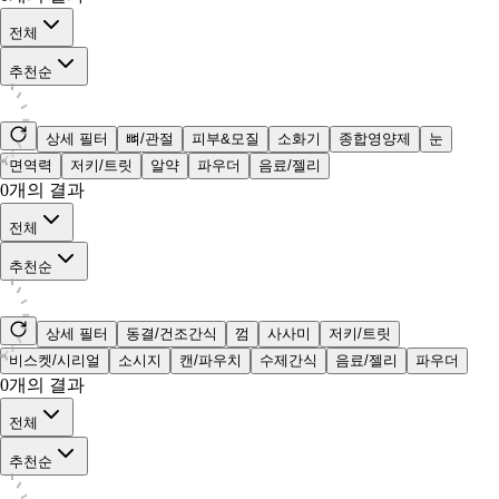
전체
추천순
상세 필터
뼈/관절
피부&모질
소화기
종합영양제
눈
면역력
저키/트릿
알약
파우더
음료/젤리
0
개의 결과
전체
추천순
상세 필터
동결/건조간식
껌
사사미
저키/트릿
비스켓/시리얼
소시지
캔/파우치
수제간식
음료/젤리
파우더
0
개의 결과
전체
추천순