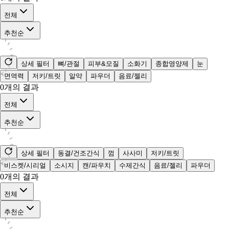
전체
추천순
상세 필터
뼈/관절
피부&모질
소화기
종합영양제
눈
면역력
저키/트릿
알약
파우더
음료/젤리
0
개의 결과
전체
추천순
상세 필터
동결/건조간식
껌
사사미
저키/트릿
비스켓/시리얼
소시지
캔/파우치
수제간식
음료/젤리
파우더
0
개의 결과
전체
추천순