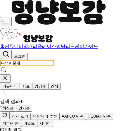
홈
커뮤니티
먹거리
플레이스
멍냥피드
케어가이드
로그인
커뮤니티
사료
영양제
간식
검색 결과
0
최신순
인기순
상세 필터
멍냥닥터 추천
AAFCO 만족
FEDIAF 만족
퍼피/키튼
어덜트
시니어
0
개의 결과