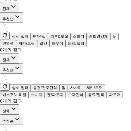
전체
추천순
상세 필터
뼈/관절
피부&모질
소화기
종합영양제
눈
면역력
저키/트릿
알약
파우더
음료/젤리
0
개의 결과
전체
추천순
상세 필터
동결/건조간식
껌
사사미
저키/트릿
비스켓/시리얼
소시지
캔/파우치
수제간식
음료/젤리
파우더
0
개의 결과
전체
추천순