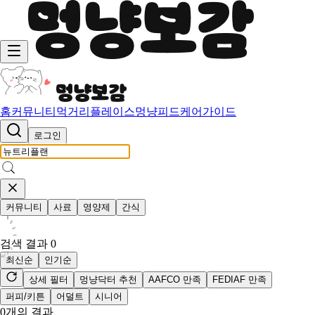
홈
커뮤니티
먹거리
플레이스
멍냥피드
케어가이드
로그인
커뮤니티
사료
영양제
간식
검색 결과
0
최신순
인기순
상세 필터
멍냥닥터 추천
AAFCO 만족
FEDIAF 만족
퍼피/키튼
어덜트
시니어
0
개의 결과