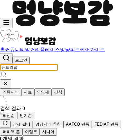
홈
커뮤니티
먹거리
플레이스
멍냥피드
케어가이드
로그인
커뮤니티
사료
영양제
간식
검색 결과
0
최신순
인기순
상세 필터
멍냥닥터 추천
AAFCO 만족
FEDIAF 만족
퍼피/키튼
어덜트
시니어
0
개의 결과