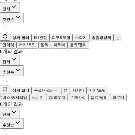
전체
추천순
상세 필터
뼈/관절
피부&모질
소화기
종합영양제
눈
면역력
저키/트릿
알약
파우더
음료/젤리
0
개의 결과
전체
추천순
상세 필터
동결/건조간식
껌
사사미
저키/트릿
비스켓/시리얼
소시지
캔/파우치
수제간식
음료/젤리
파우더
0
개의 결과
전체
추천순