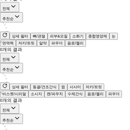
전체
추천순
상세 필터
뼈/관절
피부&모질
소화기
종합영양제
눈
면역력
저키/트릿
알약
파우더
음료/젤리
0
개의 결과
전체
추천순
상세 필터
동결/건조간식
껌
사사미
저키/트릿
비스켓/시리얼
소시지
캔/파우치
수제간식
음료/젤리
파우더
0
개의 결과
전체
추천순