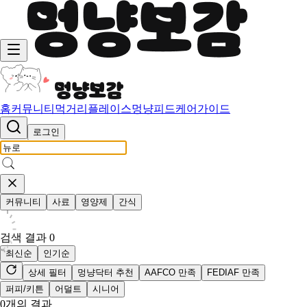
홈
커뮤니티
먹거리
플레이스
멍냥피드
케어가이드
로그인
커뮤니티
사료
영양제
간식
검색 결과
0
최신순
인기순
상세 필터
멍냥닥터 추천
AAFCO 만족
FEDIAF 만족
퍼피/키튼
어덜트
시니어
0
개의 결과