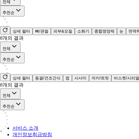
전체
추천순
상세 필터
뼈/관절
피부&모질
소화기
종합영양제
눈
면역
0
개의 결과
전체
추천순
상세 필터
동결/건조간식
껌
사사미
저키/트릿
비스켓/시리
0
개의 결과
전체
추천순
서비스 소개
개인정보취급방침