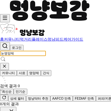
홈
커뮤니티
먹거리
플레이스
멍냥피드
케어가이드
로그인
커뮤니티
사료
영양제
간식
검색 결과
0
최신순
인기순
상세 필터
멍냥닥터 추천
AAFCO 만족
FEDIAF 만족
퍼피/키
0
개의 결과