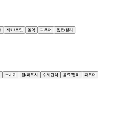
력
저키/트릿
알약
파우더
음료/젤리
얼
소시지
캔/파우치
수제간식
음료/젤리
파우더