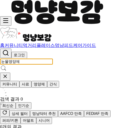
홈
커뮤니티
먹거리
플레이스
멍냥피드
케어가이드
로그인
커뮤니티
사료
영양제
간식
검색 결과
0
최신순
인기순
상세 필터
멍냥닥터 추천
AAFCO 만족
FEDIAF 만족
퍼피/키튼
어덜트
시니어
0
개의 결과