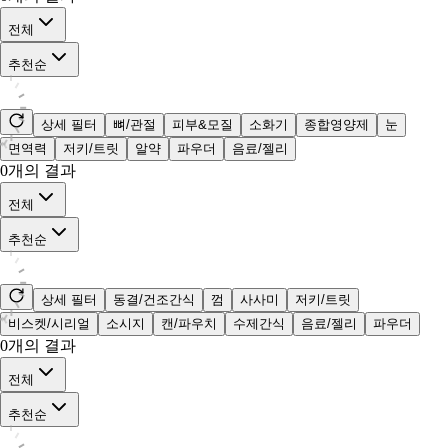
전체
추천순
상세 필터
뼈/관절
피부&모질
소화기
종합영양제
눈
면역력
저키/트릿
알약
파우더
음료/젤리
0
개의 결과
전체
추천순
상세 필터
동결/건조간식
껌
사사미
저키/트릿
비스켓/시리얼
소시지
캔/파우치
수제간식
음료/젤리
파우더
0
개의 결과
전체
추천순