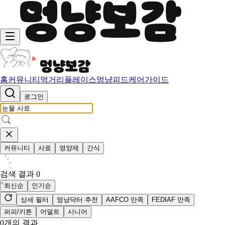
홈
커뮤니티
먹거리
플레이스
멍냥피드
케어가이드
로그인
커뮤니티
사료
영양제
간식
검색 결과
0
최신순
인기순
상세 필터
멍냥닥터 추천
AAFCO 만족
FEDIAF 만족
퍼피/키튼
어덜트
시니어
0
개의 결과