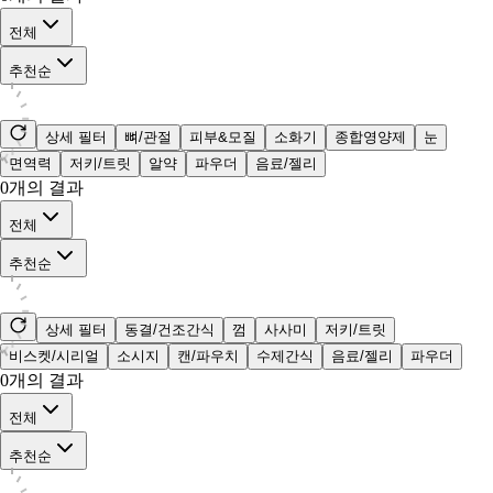
전체
추천순
상세 필터
뼈/관절
피부&모질
소화기
종합영양제
눈
면역력
저키/트릿
알약
파우더
음료/젤리
0
개의 결과
전체
추천순
상세 필터
동결/건조간식
껌
사사미
저키/트릿
비스켓/시리얼
소시지
캔/파우치
수제간식
음료/젤리
파우더
0
개의 결과
전체
추천순