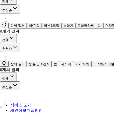
전체
추천순
상세 필터
뼈/관절
피부&모질
소화기
종합영양제
눈
면역
0
개의 결과
전체
추천순
상세 필터
동결/건조간식
껌
사사미
저키/트릿
비스켓/시리
0
개의 결과
전체
추천순
서비스 소개
개인정보취급방침