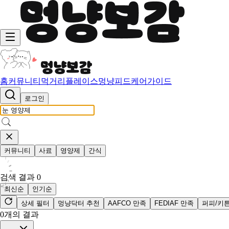
홈
커뮤니티
먹거리
플레이스
멍냥피드
케어가이드
로그인
커뮤니티
사료
영양제
간식
검색 결과
0
최신순
인기순
상세 필터
멍냥닥터 추천
AAFCO 만족
FEDIAF 만족
퍼피/키
0
개의 결과