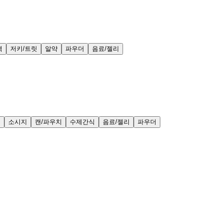
력
저키/트릿
알약
파우더
음료/젤리
얼
소시지
캔/파우치
수제간식
음료/젤리
파우더