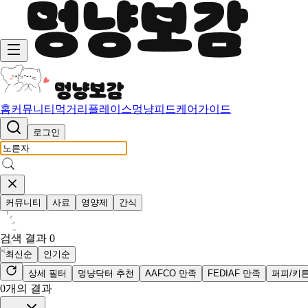
홈
커뮤니티
먹거리
플레이스
멍냥피드
케어가이드
로그인
커뮤니티
사료
영양제
간식
검색 결과
0
최신순
인기순
상세 필터
멍냥닥터 추천
AAFCO 만족
FEDIAF 만족
퍼피/키
0
개의 결과