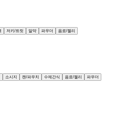
력
저키/트릿
알약
파우더
음료/젤리
얼
소시지
캔/파우치
수제간식
음료/젤리
파우더