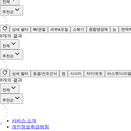
전체
추천순
상세 필터
뼈/관절
피부&모질
소화기
종합영양제
눈
면역
0
개의 결과
전체
추천순
상세 필터
동결/건조간식
껌
사사미
저키/트릿
비스켓/시리
0
개의 결과
전체
추천순
서비스 소개
개인정보취급방침