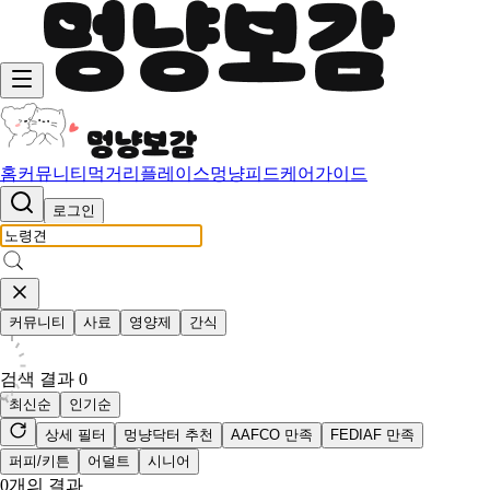
홈
커뮤니티
먹거리
플레이스
멍냥피드
케어가이드
로그인
커뮤니티
사료
영양제
간식
검색 결과
0
최신순
인기순
상세 필터
멍냥닥터 추천
AAFCO 만족
FEDIAF 만족
퍼피/키튼
어덜트
시니어
0
개의 결과