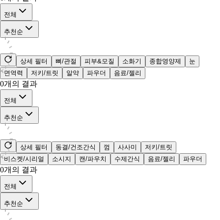
전체
추천순
상세 필터
뼈/관절
피부&모질
소화기
종합영양제
눈
면역력
저키/트릿
알약
파우더
음료/젤리
0
개의 결과
전체
추천순
상세 필터
동결/건조간식
껌
사사미
저키/트릿
비스켓/시리얼
소시지
캔/파우치
수제간식
음료/젤리
파우더
0
개의 결과
전체
추천순