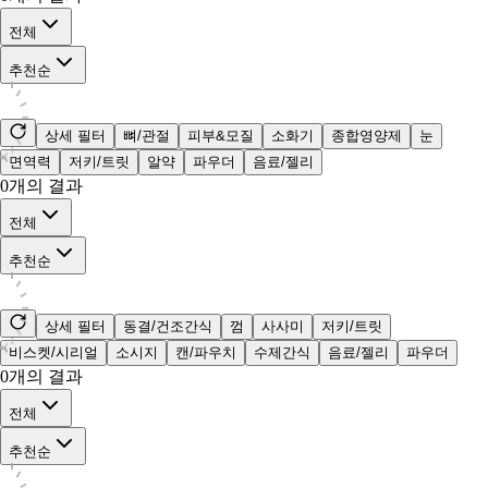
전체
추천순
상세 필터
뼈/관절
피부&모질
소화기
종합영양제
눈
면역력
저키/트릿
알약
파우더
음료/젤리
0
개의 결과
전체
추천순
상세 필터
동결/건조간식
껌
사사미
저키/트릿
비스켓/시리얼
소시지
캔/파우치
수제간식
음료/젤리
파우더
0
개의 결과
전체
추천순