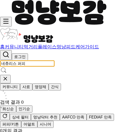
홈
커뮤니티
먹거리
플레이스
멍냥피드
케어가이드
로그인
커뮤니티
사료
영양제
간식
검색 결과
0
최신순
인기순
상세 필터
멍냥닥터 추천
AAFCO 만족
FEDIAF 만족
퍼피/키튼
어덜트
시니어
0
개의 결과