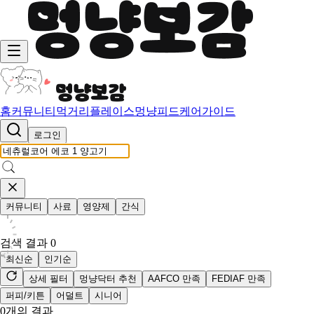
홈
커뮤니티
먹거리
플레이스
멍냥피드
케어가이드
로그인
커뮤니티
사료
영양제
간식
검색 결과
0
최신순
인기순
상세 필터
멍냥닥터 추천
AAFCO 만족
FEDIAF 만족
퍼피/키튼
어덜트
시니어
0
개의 결과