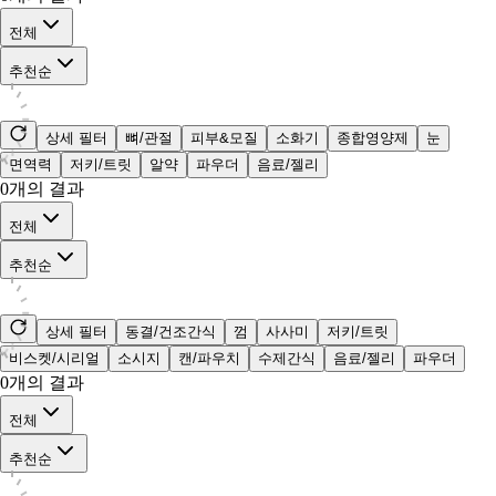
전체
추천순
상세 필터
뼈/관절
피부&모질
소화기
종합영양제
눈
면역력
저키/트릿
알약
파우더
음료/젤리
0
개의 결과
전체
추천순
상세 필터
동결/건조간식
껌
사사미
저키/트릿
비스켓/시리얼
소시지
캔/파우치
수제간식
음료/젤리
파우더
0
개의 결과
전체
추천순