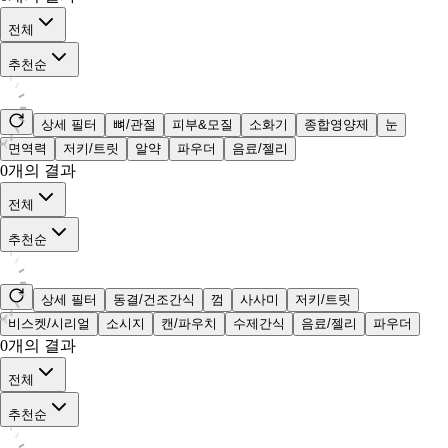
전체
추천순
상세 필터
뼈/관절
피부&모질
소화기
종합영양제
눈
면역력
저키/트릿
알약
파우더
음료/젤리
0
개의 결과
전체
추천순
상세 필터
동결/건조간식
껌
사사미
저키/트릿
비스켓/시리얼
소시지
캔/파우치
수제간식
음료/젤리
파우더
0
개의 결과
전체
추천순