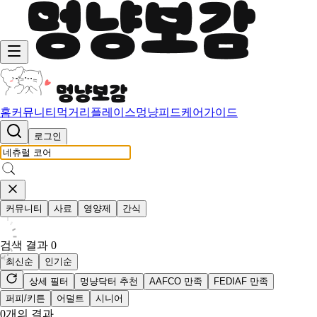
홈
커뮤니티
먹거리
플레이스
멍냥피드
케어가이드
로그인
커뮤니티
사료
영양제
간식
검색 결과
0
최신순
인기순
상세 필터
멍냥닥터 추천
AAFCO 만족
FEDIAF 만족
퍼피/키튼
어덜트
시니어
0
개의 결과