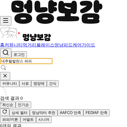
홈
커뮤니티
먹거리
플레이스
멍냥피드
케어가이드
로그인
커뮤니티
사료
영양제
간식
검색 결과
0
최신순
인기순
상세 필터
멍냥닥터 추천
AAFCO 만족
FEDIAF 만족
퍼피/키튼
어덜트
시니어
0
개의 결과