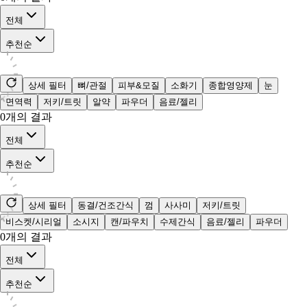
전체
추천순
상세 필터
뼈/관절
피부&모질
소화기
종합영양제
눈
면역력
저키/트릿
알약
파우더
음료/젤리
0
개의 결과
전체
추천순
상세 필터
동결/건조간식
껌
사사미
저키/트릿
비스켓/시리얼
소시지
캔/파우치
수제간식
음료/젤리
파우더
0
개의 결과
전체
추천순