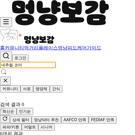
홈
커뮤니티
먹거리
플레이스
멍냥피드
케어가이드
로그인
커뮤니티
사료
영양제
간식
검색 결과
0
최신순
인기순
상세 필터
멍냥닥터 추천
AAFCO 만족
FEDIAF 만족
퍼피/키튼
어덜트
시니어
0
개의 결과