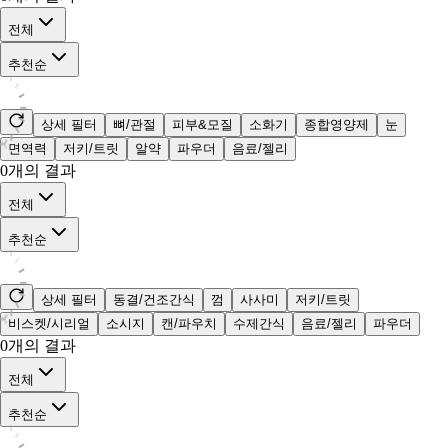
전체
추천순
상세 필터
뼈/관절
피부&모질
소화기
종합영양제
눈
면역력
저키/트릿
알약
파우더
음료/젤리
0
개의 결과
전체
추천순
상세 필터
동결/건조간식
껌
사사미
저키/트릿
비스켓/시리얼
소시지
캔/파우치
수제간식
음료/젤리
파우더
0
개의 결과
전체
추천순