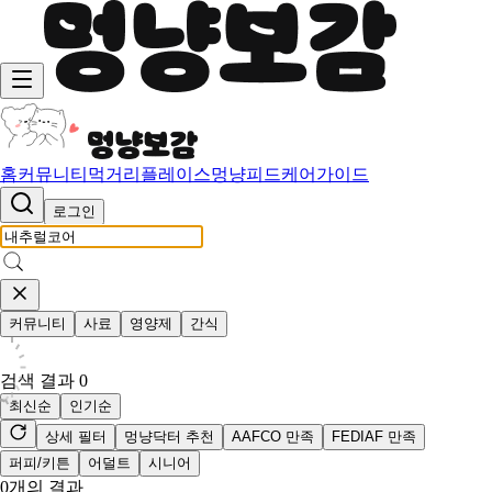
홈
커뮤니티
먹거리
플레이스
멍냥피드
케어가이드
로그인
커뮤니티
사료
영양제
간식
검색 결과
0
최신순
인기순
상세 필터
멍냥닥터 추천
AAFCO 만족
FEDIAF 만족
퍼피/키튼
어덜트
시니어
0
개의 결과