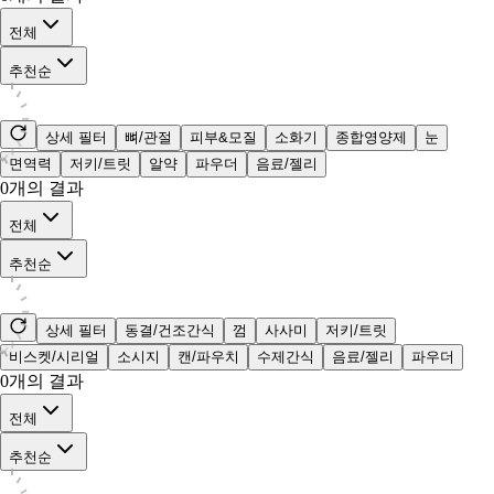
전체
추천순
상세 필터
뼈/관절
피부&모질
소화기
종합영양제
눈
면역력
저키/트릿
알약
파우더
음료/젤리
0
개의 결과
전체
추천순
상세 필터
동결/건조간식
껌
사사미
저키/트릿
비스켓/시리얼
소시지
캔/파우치
수제간식
음료/젤리
파우더
0
개의 결과
전체
추천순