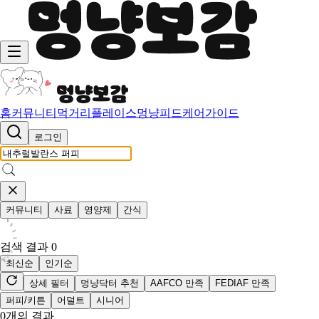
홈
커뮤니티
먹거리
플레이스
멍냥피드
케어가이드
로그인
커뮤니티
사료
영양제
간식
검색 결과
0
최신순
인기순
상세 필터
멍냥닥터 추천
AAFCO 만족
FEDIAF 만족
퍼피/키튼
어덜트
시니어
0
개의 결과