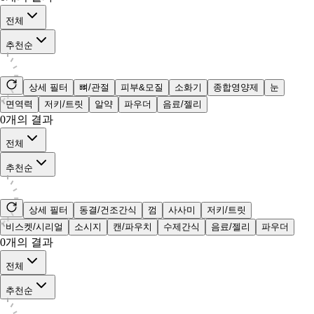
전체
추천순
상세 필터
뼈/관절
피부&모질
소화기
종합영양제
눈
면역력
저키/트릿
알약
파우더
음료/젤리
0
개의 결과
전체
추천순
상세 필터
동결/건조간식
껌
사사미
저키/트릿
비스켓/시리얼
소시지
캔/파우치
수제간식
음료/젤리
파우더
0
개의 결과
전체
추천순