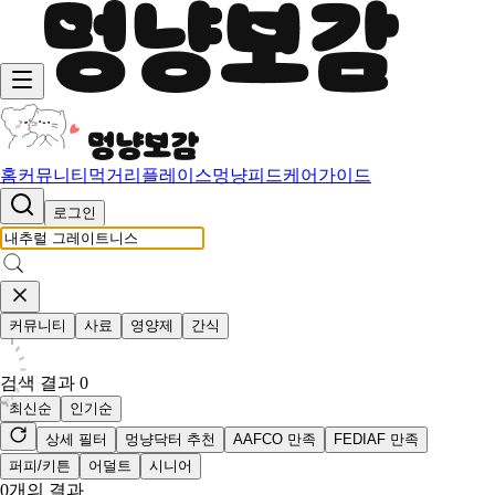
홈
커뮤니티
먹거리
플레이스
멍냥피드
케어가이드
로그인
커뮤니티
사료
영양제
간식
검색 결과
0
최신순
인기순
상세 필터
멍냥닥터 추천
AAFCO 만족
FEDIAF 만족
퍼피/키튼
어덜트
시니어
0
개의 결과