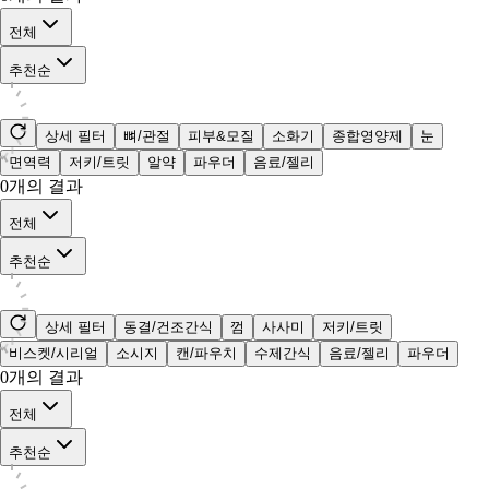
전체
추천순
상세 필터
뼈/관절
피부&모질
소화기
종합영양제
눈
면역력
저키/트릿
알약
파우더
음료/젤리
0
개의 결과
전체
추천순
상세 필터
동결/건조간식
껌
사사미
저키/트릿
비스켓/시리얼
소시지
캔/파우치
수제간식
음료/젤리
파우더
0
개의 결과
전체
추천순