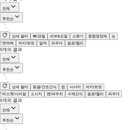
전체
추천순
상세 필터
뼈/관절
피부&모질
소화기
종합영양제
눈
면역력
저키/트릿
알약
파우더
음료/젤리
0
개의 결과
전체
추천순
상세 필터
동결/건조간식
껌
사사미
저키/트릿
비스켓/시리얼
소시지
캔/파우치
수제간식
음료/젤리
파우더
0
개의 결과
전체
추천순