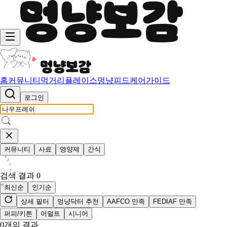
홈
커뮤니티
먹거리
플레이스
멍냥피드
케어가이드
로그인
커뮤니티
사료
영양제
간식
검색 결과
0
최신순
인기순
상세 필터
멍냥닥터 추천
AAFCO 만족
FEDIAF 만족
퍼피/키튼
어덜트
시니어
0
개의 결과