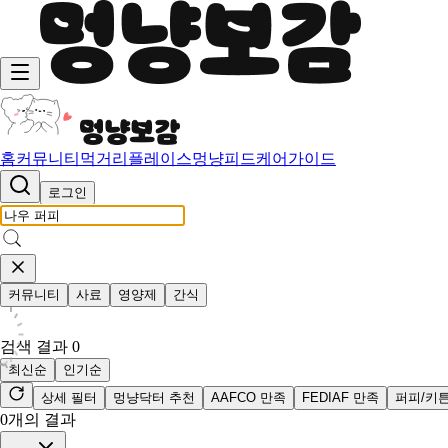
홈
커뮤니티
먹거리
플레이스
멍냥피드
케어가이드
로그인
커뮤니티
사료
영양제
간식
검색 결과
0
최신순
인기순
상세 필터
멍냥닥터 추천
AAFCO 만족
FEDIAF 만족
퍼피/키
0
개의 결과