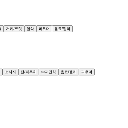
력
저키/트릿
알약
파우더
음료/젤리
얼
소시지
캔/파우치
수제간식
음료/젤리
파우더