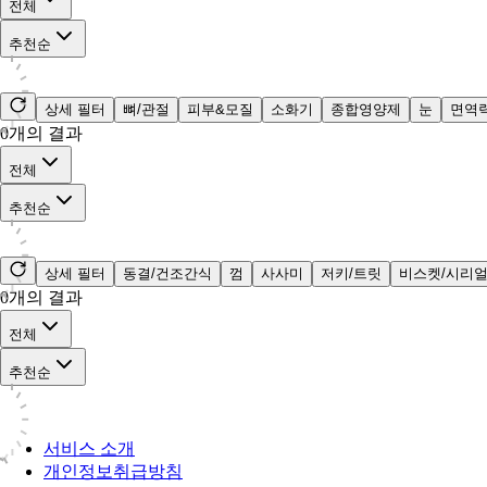
전체
추천순
상세 필터
뼈/관절
피부&모질
소화기
종합영양제
눈
면역
0
개의 결과
전체
추천순
상세 필터
동결/건조간식
껌
사사미
저키/트릿
비스켓/시리
0
개의 결과
전체
추천순
서비스 소개
개인정보취급방침