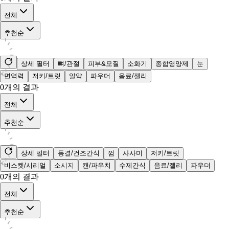
전체
추천순
상세 필터
뼈/관절
피부&모질
소화기
종합영양제
눈
면역력
저키/트릿
알약
파우더
음료/젤리
0
개의 결과
전체
추천순
상세 필터
동결/건조간식
껌
사사미
저키/트릿
비스켓/시리얼
소시지
캔/파우치
수제간식
음료/젤리
파우더
0
개의 결과
전체
추천순