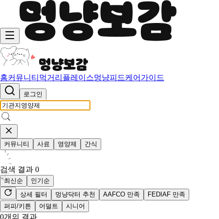
홈
커뮤니티
먹거리
플레이스
멍냥피드
케어가이드
로그인
커뮤니티
사료
영양제
간식
검색 결과
0
최신순
인기순
상세 필터
멍냥닥터 추천
AAFCO 만족
FEDIAF 만족
퍼피/키튼
어덜트
시니어
0
개의 결과