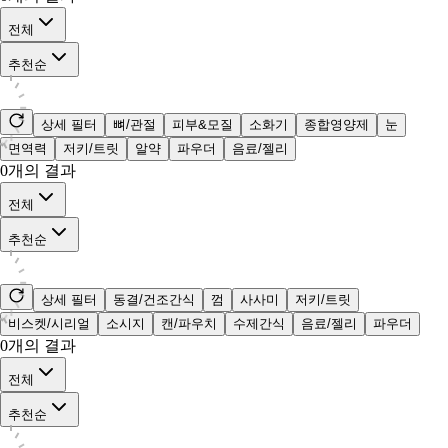
전체
추천순
상세 필터
뼈/관절
피부&모질
소화기
종합영양제
눈
면역력
저키/트릿
알약
파우더
음료/젤리
0
개의 결과
전체
추천순
상세 필터
동결/건조간식
껌
사사미
저키/트릿
비스켓/시리얼
소시지
캔/파우치
수제간식
음료/젤리
파우더
0
개의 결과
전체
추천순