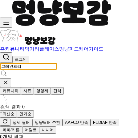
홈
커뮤니티
먹거리
플레이스
멍냥피드
케어가이드
로그인
커뮤니티
사료
영양제
간식
검색 결과
0
최신순
인기순
상세 필터
멍냥닥터 추천
AAFCO 만족
FEDIAF 만족
퍼피/키튼
어덜트
시니어
0
개의 결과