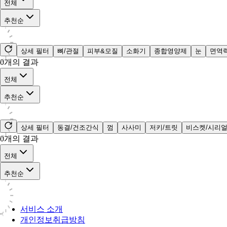
전체
추천순
상세 필터
뼈/관절
피부&모질
소화기
종합영양제
눈
면역
0
개의 결과
전체
추천순
상세 필터
동결/건조간식
껌
사사미
저키/트릿
비스켓/시리
0
개의 결과
전체
추천순
서비스 소개
개인정보취급방침