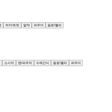
력
저키/트릿
알약
파우더
음료/젤리
얼
소시지
캔/파우치
수제간식
음료/젤리
파우더