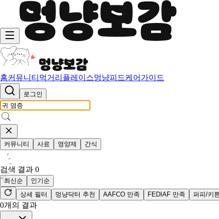
홈
커뮤니티
먹거리
플레이스
멍냥피드
케어가이드
로그인
커뮤니티
사료
영양제
간식
검색 결과
0
최신순
인기순
상세 필터
멍냥닥터 추천
AAFCO 만족
FEDIAF 만족
퍼피/키
0
개의 결과